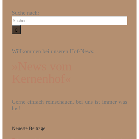
Suche nach:
Willkommen bei unseren Hof-News:
»News vom
Kernenhof«
Gerne einfach reinschauen, bei uns ist immer was
los!
Neueste Beiträge