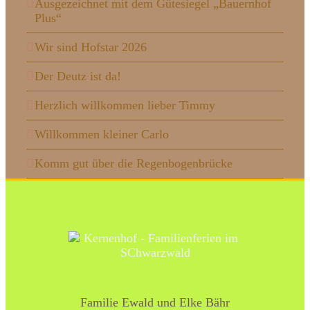
Ausgezeichnet mit dem Gütesiegel „Bauernhof
Plus“
Wir sind Hofstar 2026
Der Deutz ist da!
Herzlich willkommen lieber Timmy
Willkommen kleiner Carlo
Komm gut über die Regenbogenbrücke
Familie Ewald und Elke Bähr