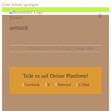
Zum Inhalt springen
Zurück
antrazit
David Rieder
2016-02-22T23:17:05+01:00
22. Februar 2016
|
Teile es auf Deiner Plattform!
Facebook
X
Pinterest
E-Mail