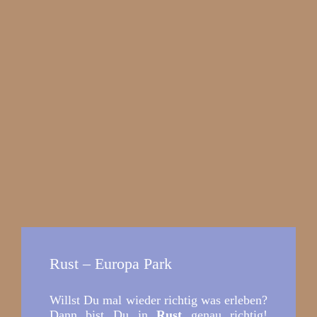
Rust – Europa Park
Willst Du mal wieder richtig was erleben?
Dann bist Du in
Rust
genau richtig!