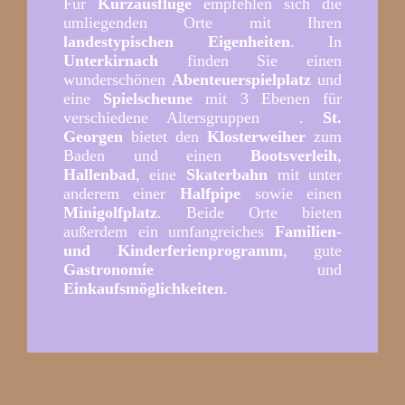
Für
Kurzausflüge
empfehlen sich die
umliegenden Orte mit Ihren
landestypischen Eigenheiten
. In
Unterkirnach
finden Sie einen
wunderschönen
Abenteuerspielplatz
und
eine
Spielscheune
mit 3 Ebenen für
verschiedene Altersgruppen .
St.
Georgen
bietet den
Klosterweiher
zum
Baden und einen
Bootsverleih
,
Hallenbad
, eine
Skaterbahn
mit unter
anderem einer
Halfpipe
sowie einen
Minigolfplatz
. Beide Orte bieten
außerdem ein umfangreiches
Familien-
und Kinderferienprogramm
, gute
Gastronomie
und
Einkaufsmöglichkeiten
.