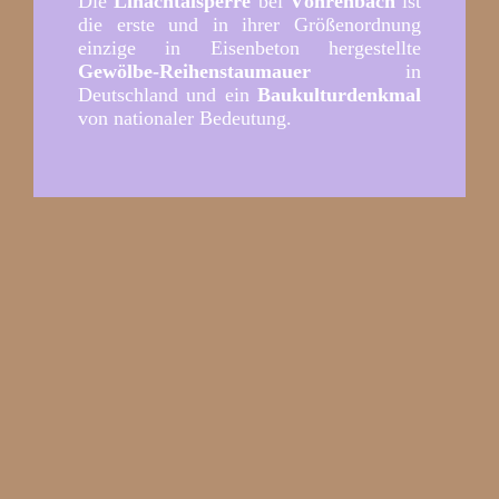
Die
Linachtalsperre
bei
Vöhrenbach
ist
die erste und in ihrer Größenordnung
einzige in Eisenbeton hergestellte
Gewölbe-Reihenstaumauer
in
Deutschland und ein
Baukulturdenkmal
von nationaler Bedeutung.