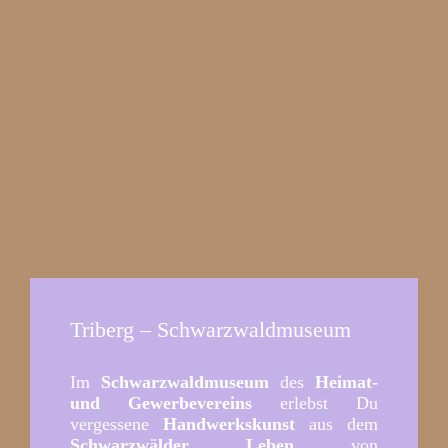
Triberg – Schwarzwaldmuseum
Im
Schwarzwaldmuseum
des
Heimat-
und Gewerbevereins
erlebst Du
vergessene
Handwerkskunst
aus dem
Schwarzwälder Leben
von