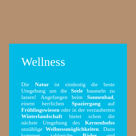
Wellness
Die
Natur
ist eindeutig die beste
Umgebung um die
Seele
baumeln zu
lassen! Angefangen beim
Sonnenbad
,
einem herrlichen
Spaziergang
auf
Frühlingswiesen
oder in der verzauberten
Winterlandschaft
bietet schon die
nächste Umgebung des
Kernenhofes
unzählige
Wellnessmöglichkeiten
. Dazu
kommen zahlreiche
Bäder
und