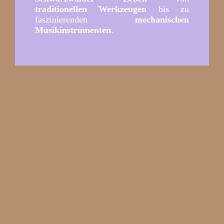
traditionellen Werkzeugen
bis zu
faszinierenden
mechanischen
Musikinstrumenten
.