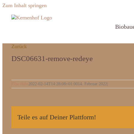
Zum Inhalt springen
Biobau
Zurück
DSC06631-remove-redeye
Elke Bähr
2022-02-14T14:28:08+01:00
14. Februar 2022
|
Teile es auf Deiner Plattform!