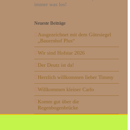
immer was los!
Neueste Beiträge
Ausgezeichnet mit dem Gütesiegel
„Bauernhof Plus“
Wir sind Hofstar 2026
Der Deutz ist da!
Herzlich willkommen lieber Timmy
Willkommen kleiner Carlo
Komm gut über die
Regenbogenbrücke