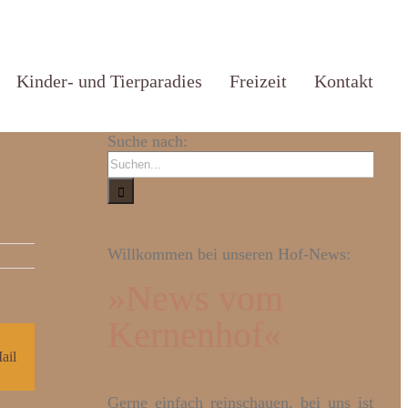
Kinder- und Tierparadies
Freizeit
Kontakt
Suche nach:
Willkommen bei unseren Hof-News:
»News vom
Kernenhof«
ail
Gerne einfach reinschauen, bei uns ist