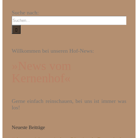
Suche nach:
Willkommen bei unseren Hof-News:
»News vom
Kernenhof«
Gerne einfach reinschauen, bei uns ist immer was
los!
Neueste Beiträge