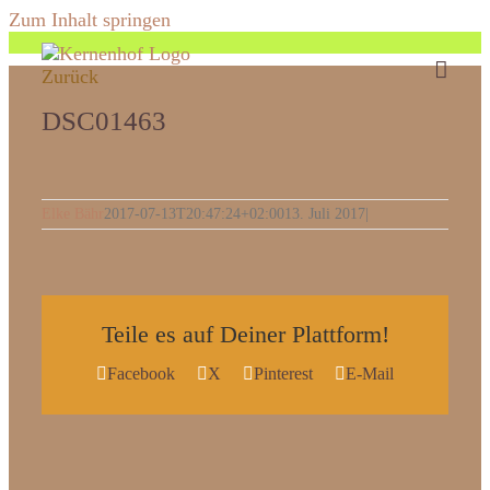
Zum Inhalt springen
Zurück
DSC01463
Elke Bähr
2017-07-13T20:47:24+02:00
13. Juli 2017
|
Teile es auf Deiner Plattform!
Facebook
X
Pinterest
E-Mail