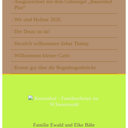
Ausgezeichnet mit dem Gütesiegel „Bauernhof
Plus“
Wir sind Hofstar 2026
Der Deutz ist da!
Herzlich willkommen lieber Timmy
Willkommen kleiner Carlo
Komm gut über die Regenbogenbrücke
Familie Ewald und Elke Bähr