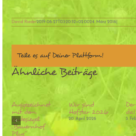
David Rieder
2019-06-27T03:20:52+02:00
24. März 2016
|
Teile es auf Deiner Plattform!
Ähnliche Beiträge
Ausgezeichnet
Wir sind
Der
mit dem
Hofstar 2026
da!
Gütesiegel
20. April 2026
3. Fe
„Bauernhof
Plus“