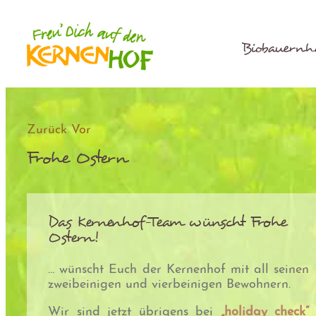
Zum
Inhalt
springen
Biobauernh
Zurück
Vor
Frohe Ostern
Das Kernenhof-Team wünscht Frohe
Ostern!
… wünscht Euch der Kernenhof mit all seinen
zweibeinigen und vierbeinigen Bewohnern.
Wir sind jetzt übrigens bei
„holiday check“