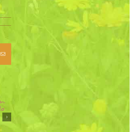
terest
E-
Mail
en
Neues Sofa für
lo
Ferienwohnung
Silberdistel
Komm gut
26. Mai 2025
über die