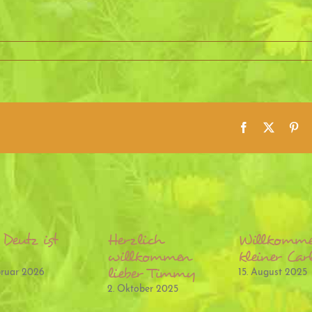
Facebook
X
Pin
 Deutz ist
Herzlich
Willkomm
willkommen
kleiner Car
lieber Timmy
bruar 2026
15. August 2025
2. Oktober 2025