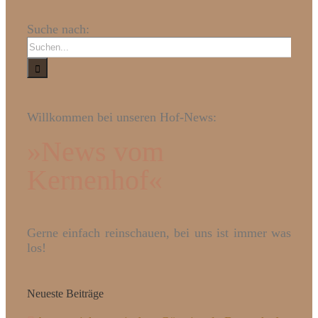
Suche nach:
Willkommen bei unseren Hof-News:
»News vom
Kernenhof«
Gerne einfach reinschauen, bei uns ist immer was
los!
Neueste Beiträge