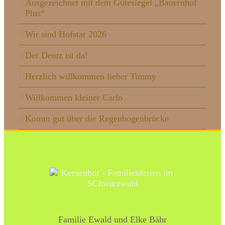
Ausgezeichnet mit dem Gütesiegel „Bauernhof
Plus“
Wir sind Hofstar 2026
Der Deutz ist da!
Herzlich willkommen lieber Timmy
Willkommen kleiner Carlo
Komm gut über die Regenbogenbrücke
Familie Ewald und Elke Bähr