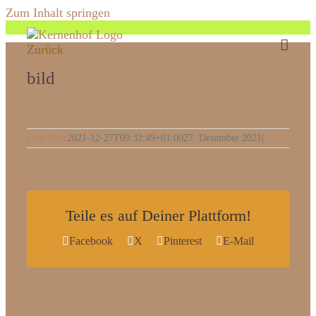
Zum Inhalt springen
Zurück
bild
Elke Bähr
2021-12-27T09:32:49+01:00
27. Dezember 2021
|
Teile es auf Deiner Plattform!
Facebook
X
Pinterest
E-Mail