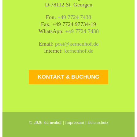
D-78112 St. Georgen
Fon.
+49 7724 7438
Fax. +49 7724 97734-19
WhatsApp:
+49 7724 7438
Email:
post@kernenhof.de
Internet:
kernenhof.de
KONTAKT & BUCHUNG
©
2026 Kernenhof |
Impressum
|
Datenschutz