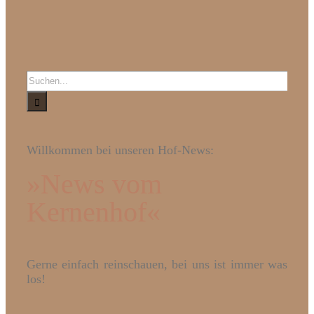
Suche
nach:
Willkommen bei unseren Hof-News:
»News vom
Kernenhof«
Gerne einfach reinschauen, bei uns ist immer was
los!