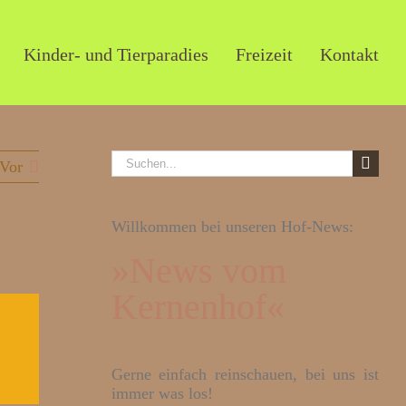
Kinder- und Tierparadies
Freizeit
Kontakt
Suche
Vor
nach:
Willkommen bei unseren Hof-News:
»News vom
Kernenhof«
Gerne einfach reinschauen, bei uns ist
immer was los!