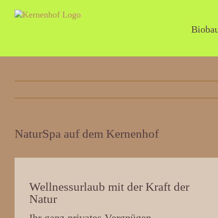
Zum
Inhalt
springen
Bioba
NaturSpa auf dem Kernenhof
Wellnessurlaub mit der Kraft der
Natur
Ihr ganz privates Vergnügen