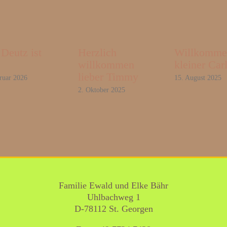
Deutz ist
Herzlich
Willkomme
willkommen
kleiner Car
lieber Timmy
ruar 2026
15. August 2025
2. Oktober 2025
Familie Ewald und Elke Bähr
Uhlbachweg 1
D-78112 St. Georgen