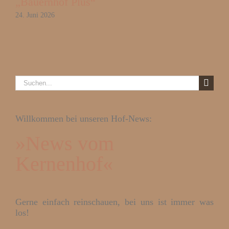
„Bauernhof Plus“
24. Juni 2026
Suche
nach:
Willkommen bei unseren Hof-News:
»News vom
Kernenhof«
Gerne einfach reinschauen, bei uns ist immer was
los!