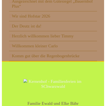
Ausgezeichnet mit dem Gütesiegel „Bauernhof
Plus“
Wir sind Hofstar 2026
Der Deutz ist da!
Herzlich willkommen lieber Timmy
Willkommen kleiner Carlo
Komm gut über die Regenbogenbrücke
Familie Ewald und Elke Bähr