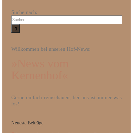
Suche nach:
Willkommen bei unseren Hof-News:
»News vom
Kernenhof«
Gerne einfach reinschauen, bei uns ist immer was
los!
Neueste Beiträge