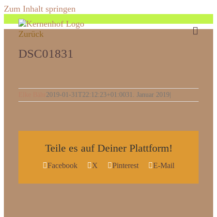
Zum Inhalt springen
Zurück
DSC01831
Elke Bähr
2019-01-31T22:12:23+01:00
31. Januar 2019
|
Teile es auf Deiner Plattform!
Facebook
X
Pinterest
E-Mail