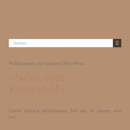
Suche
nach:
Willkommen bei unseren Hof-News:
»News vom
Kernenhof«
Gerne einfach reinschauen, bei uns ist immer was
los!