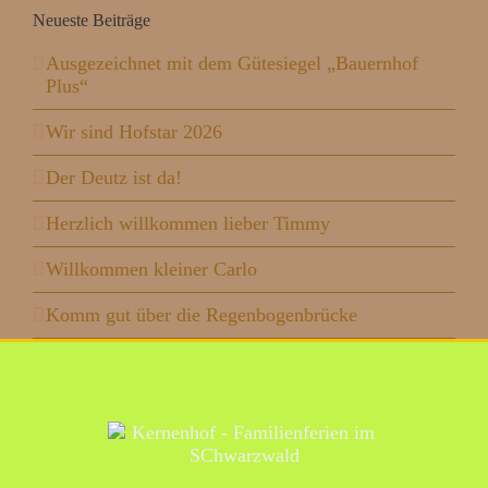
Neueste Beiträge
Ausgezeichnet mit dem Gütesiegel „Bauernhof
Plus“
Wir sind Hofstar 2026
Der Deutz ist da!
Herzlich willkommen lieber Timmy
Willkommen kleiner Carlo
Komm gut über die Regenbogenbrücke